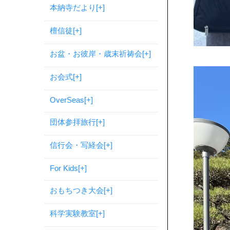
本納寺だより
[+]
檀信徒
[+]
お盆・お彼岸・歳末祈祷会
[+]
お会式
[+]
OverSeas
[+]
団体参拝旅行
[+]
信行会・写経会
[+]
For Kids
[+]
おもちつき大会
[+]
科学実験教室
[+]