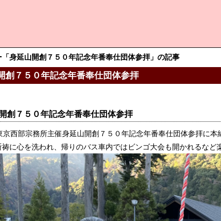
ー「身延山開創７５０年記念年番奉仕団体参拝」の記事
開創７５０年記念年番奉仕団体参拝
開創７５０年記念年番奉仕団体参拝
2日東京西部宗務所主催身延山開創７５０年記念年番奉仕団体参拝に
祈祷に心を洗われ、帰りのバス車内ではビンゴ大会も開かれるなど