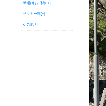
職場(修行)体験
[+]
サッカー部
[+]
その他
[+]