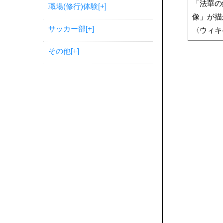
「法華の
職場(修行)体験
[+]
像」が描
サッカー部
[+]
〈ウィキ
その他
[+]