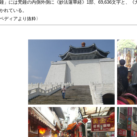
鐘」には梵鐘の内側外側に《妙法蓮華経》1部、69,636文字と、《
かれている。
ペディアより抜粋〉