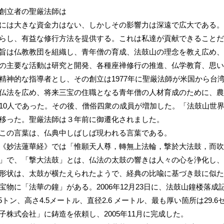
創立者の聖厳法師は
には大きな資金力はない、しかしその影響力は深遠で広大である。
らし、有益な修行方法を提供する。これは私達が貢献できることだ。
旨は仏教教団を組織し、青年僧の育成、法鼓山の理念を教え広め、
の主要な活動は研究と開発、各種座禅修行の推進、仏学教育、思い
精神的な指導者とし、その創立は1977年に聖厳法師が米国から台
仏法を広め、将来三宝の住職となる青年僧の人材育成のために、農禅
10人であった。その後、僧俗四衆の成員が増加した。「法鼓山世
移った。聖厳法師は３年前に御遷化されました。
この言葉は、仏典中しばしば現われる言葉である。
《妙法蓮華経》では「惟願天人尊，轉無上法輪，撃於大法鼓，而吹
」で、「撃大法鼓」とは、仏法の太鼓の響きは人々の心を浄化し、
形状は、太鼓が横たえられたようで、経典の比喩に基づき鼓に似た
宝物に「法華の鐘」がある。2006年12月23日に、法鼓山鐘楼落
4.5トン、高さ4.5メートル、直径2.6 メートル、最も厚い箇所は29
子株式会社」に鋳造を依頼し、2005年11月に完成した。