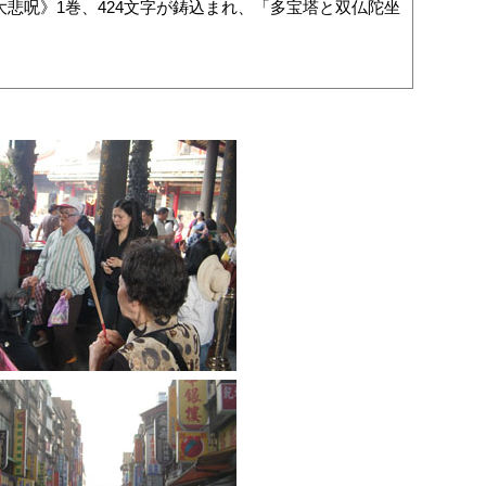
大悲呪》1巻、424文字が鋳込まれ、「多宝塔と双仏陀坐