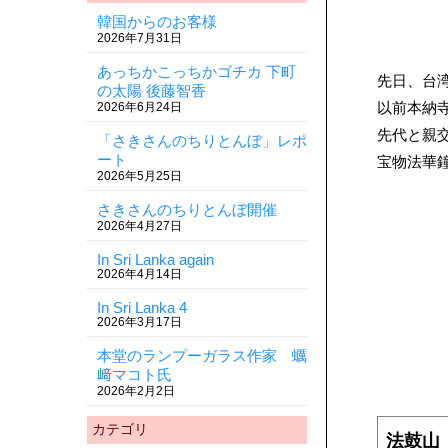
韓国からのお客様
2026年7月31日
あっちかこっちかゴチカ 下町
先日、台
の太陽 後藤智香
以前本納
2026年6月24日
先代と親
「さきさんのちりとんぼ」レポ
ート
宝物法華
2026年5月25日
さきさんのちりとんぼ開催
2026年4月27日
In Sri Lanka again
2026年4月14日
In Sri Lanka 4
2026年3月17日
本堂のランプーガラス作家 蠣
﨑マコト氏
2026年2月2日
カテゴリ
法鼓山