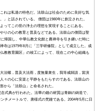
これは私達の特色だ。法鼓山は社会のために良好な気
」と話されている。 僧団は1980年に創立された。
よってこの世の浄土の理想を実現することにある。
やりの心の教育と普及などである。法鼓山の僧団は聖
湾に帰国し、中華仏教文化館と農禅寺を引き継いだ時に
寺は1979年8月に「三学研修院」として成立した。成
界仏教教育園区」の竣工によって、現在この中心組織も
大法螺，普及大法雨，度無量衆生，我等咸歸請，當演
人々の心に安楽と平静をもたらすのである。法鼓山の
形から「法鼓山」と命名された。
成記念式典が行われた。法華の鐘の材質は青銅の鋳造で、
.6センチメートルで、唐様式の梵鐘である。2004年5月に日