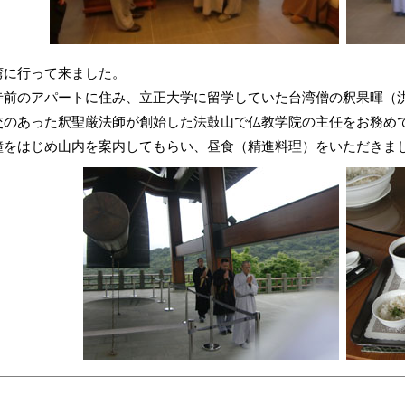
湾に行って来ました。
寺前のアパートに住み、立正大学に留学していた台湾僧の釈果暉（
交のあった釈聖厳法師が創始した法鼓山で仏教学院の主任をお務め
鐘をはじめ山内を案内してもらい、昼食（精進料理）をいただきま