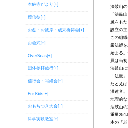
本納寺だより
[+]
法鼓山の
「法鼓山
檀信徒
[+]
風をもた
設立の主
お盆・お彼岸・歳末祈祷会
[+]
この組織
お会式
[+]
厳法師を
始まる。
OverSeas
[+]
員は当初
団体参拝旅行
[+]
法鼓山に
「法鼓」
信行会・写経会
[+]
たとえば
深遠音。
For Kids
[+]
地理的な
おもちつき大会
[+]
法鼓山の
重量25
科学実験教室
[+]
本の「老