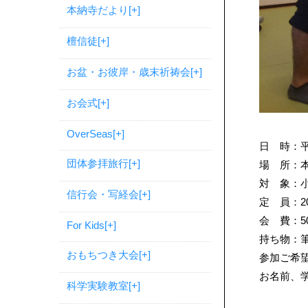
本納寺だより
[+]
檀信徒
[+]
お盆・お彼岸・歳末祈祷会
[+]
お会式
[+]
OverSeas
[+]
日 時：平
団体参拝旅行
[+]
場 所：
対 象：
信行会・写経会
[+]
定 員：
会 費：5
For Kids
[+]
持ち物：
おもちつき大会
[+]
参加ご希望
お名前、
科学実験教室
[+]