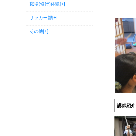
職場(修行)体験
[+]
サッカー部
[+]
その他
[+]
講師紹介