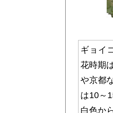
ギョイ
花時期
や京都
は10～
白色か