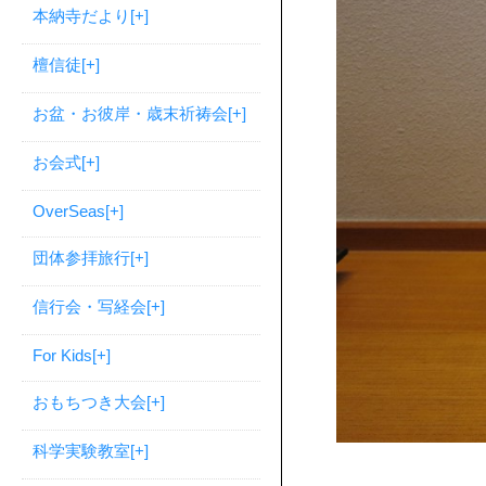
本納寺だより
[+]
檀信徒
[+]
お盆・お彼岸・歳末祈祷会
[+]
お会式
[+]
OverSeas
[+]
団体参拝旅行
[+]
信行会・写経会
[+]
For Kids
[+]
おもちつき大会
[+]
科学実験教室
[+]