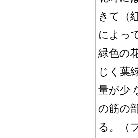
きて（
によっ
緑色の
じく葉
量が少
の筋の
る。（フ