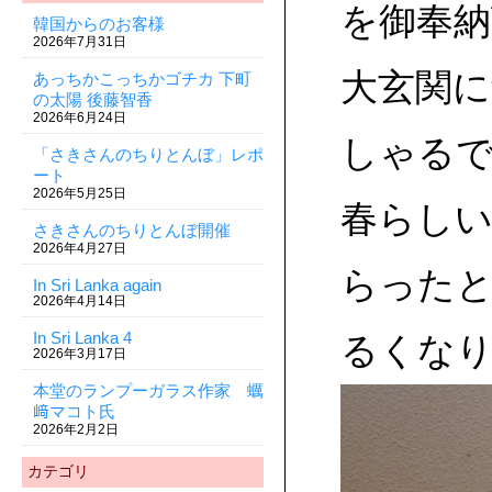
を御奉納
韓国からのお客様
2026年7月31日
大玄関
あっちかこっちかゴチカ 下町
の太陽 後藤智香
2026年6月24日
しゃる
「さきさんのちりとんぼ」レポ
ート
2026年5月25日
春らしい
さきさんのちりとんぼ開催
2026年4月27日
らった
In Sri Lanka again
2026年4月14日
In Sri Lanka 4
るくな
2026年3月17日
本堂のランプーガラス作家 蠣
﨑マコト氏
2026年2月2日
カテゴリ