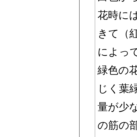
花時に
きて（
によっ
緑色の
じく葉
量が少
の筋の