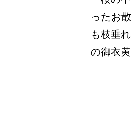
ったお
も枝垂
の御衣黄