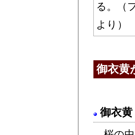
る。（フ
より）
御衣黄
御衣黄
桜の中