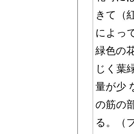
きて（
によっ
緑色の
じく葉
量が少
の筋の
る。（フ