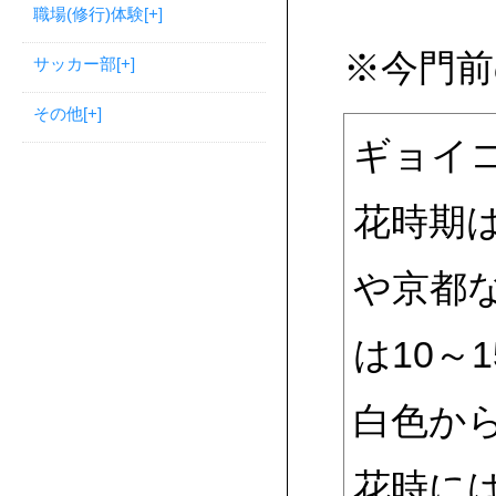
職場(修行)体験
[+]
※今門前
サッカー部
[+]
その他
[+]
ギョイ
花時期
や京都
は10～
白色か
花時に