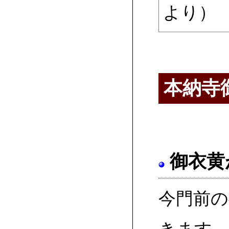
より）
本納寺
御衣黄
今門前