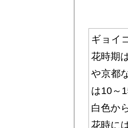
ギョイ
花時期
や京都
は10～
白色か
花時に