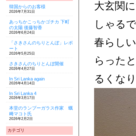
大玄関
韓国からのお客様
2026年7月31日
しゃる
あっちかこっちかゴチカ 下町
の太陽 後藤智香
2026年6月24日
春らしい
「さきさんのちりとんぼ」レポ
ート
2026年5月25日
らった
さきさんのちりとんぼ開催
2026年4月27日
るくな
In Sri Lanka again
2026年4月14日
In Sri Lanka 4
2026年3月17日
本堂のランプーガラス作家 蠣
﨑マコト氏
2026年2月2日
カテゴリ