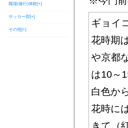
※今門前
職場(修行)体験
[+]
サッカー部
[+]
ギョイ
その他
[+]
花時期
や京都
は10～
白色か
花時に
きて（