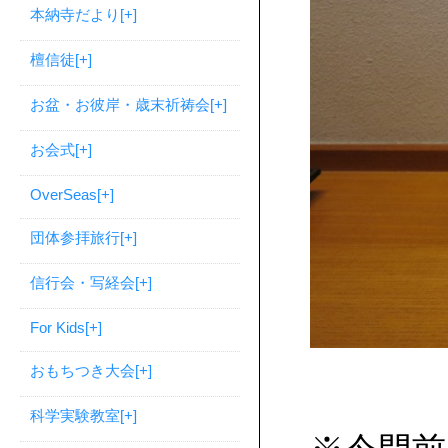
本納寺だより
[+]
檀信徒
[+]
お盆・お彼岸・歳末祈祷会
[+]
お会式
[+]
OverSeas
[+]
団体参拝旅行
[+]
信行会・写経会
[+]
For Kids
[+]
おもちつき大会
[+]
科学実験教室
[+]