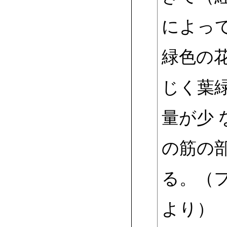
によっ
緑色の
じく葉
量が少
の筋の
る。（フ
より）