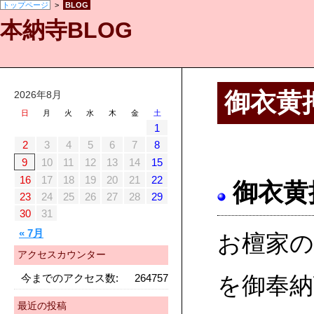
トップページ
>
BLOG
本納寺BLOG
御衣黄
2026年8月
日
月
火
水
木
金
土
1
2
3
4
5
6
7
8
9
10
11
12
13
14
15
16
17
18
19
20
21
22
御衣黄
23
24
25
26
27
28
29
30
31
« 7月
お檀家の
アクセスカウンター
今までのアクセス数:
264757
を御奉納
最近の投稿