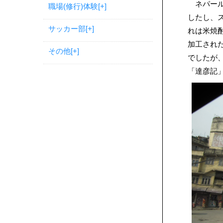
ネパール
職場(修行)体験
[+]
したし、
サッカー部
[+]
れは米焼
加工され
その他
[+]
でしたが
「達彦記