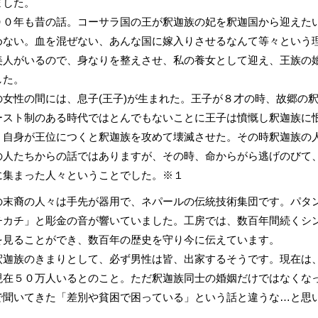
ました。
０年も昔の話。コーサラ国の王が釈迦族の妃を釈迦国から迎えたい
めない。血を混ぜない、あんな国に嫁入りさせるなんて等々という
美人がいるので、身なりを整えさせ、私の養女として迎え、王族の
した。
女性の間には、息子(王子)が生まれた。王子が８才の時、故郷の
ースト制のある時代ではとんでもないことに王子は憤慨し釈迦族に
、自身が王位につくと釈迦族を攻めて壊滅させた。その時釈迦族の
の人たちからの話ではありますが、その時、命からがら逃げのびて
に集まった人々ということでした。※１
末裔の人々は手先が器用で、ネパールの伝統技術集団です。パタン
チカチ」と彫金の音が響いていました。工房では、数百年間続くシ
を見ることができ、数百年の歴史を守り今に伝えています。
迦族のきまりとして、必ず男性は皆、出家するそうです。現在は、
現在５０万人いるとのこと。ただ釈迦族同士の婚姻だけではなくな
で聞いてきた「差別や貧困で困っている」という話と違うな…と思