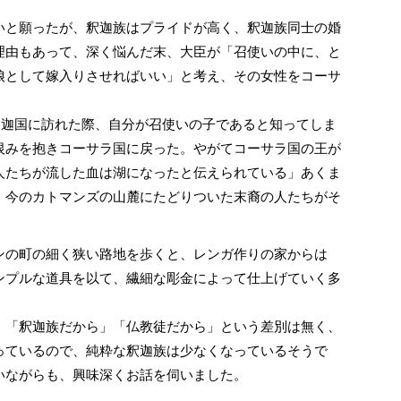
と願ったが、釈迦族はプライドが高く、釈迦族同士の婚
理由もあって、深く悩んだ末、大臣が「召使いの中に、と
娘として嫁入りさせればいい」と考え、その女性をコーサ
釈迦国に訪れた際、自分が召使いの子であると知ってしま
恨みを抱きコーサラ国に戻った。やがてコーサラ国の王が
人たちが流した血は湖になったと伝えられている」あくま
、今のカトマンズの山麓にたどりついた末裔の人たちがそ
の町の細く狭い路地を歩くと、レンガ作りの家からは
ンプルな道具を以て、繊細な彫金によって仕上げていく多
「釈迦族だから」「仏教徒だから」という差別は無く、
っているので、純粋な釈迦族は少なくなっているそうで
いながらも、興味深くお話を伺いました。