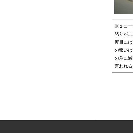
※１コー
怒りがこ
度目には
の報いは
の為に滅
言われる