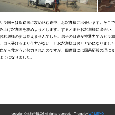
サラ国王は釈迦国に攻め込む途中、お釈迦様に出会います。そこで
み上げ釈迦国を攻めようとします。するとまたお釈迦様に出会い、
お釈迦様の姿は見えませんでした。弟子の目連が神通力でカピラ城
、自ら受けるより仕方がない」とお釈迦様はおとどめになりました
亡から救おうと努力されたのですが、四度目には因果応報の理にま
ようになりました。
copyright©本納寺BLOG All rights reserved. Theme by
WP MEMO