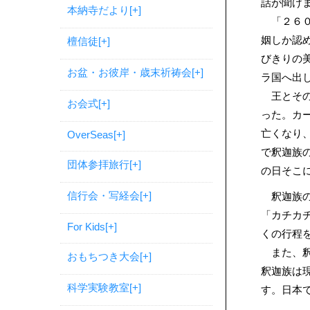
話が聞け
本納寺だより
[+]
「２６０
姻しか認
檀信徒
[+]
びきりの
お盆・お彼岸・歳末祈祷会
[+]
ラ国へ出
王とその
お会式
[+]
った。カ
亡くなり
OverSeas
[+]
で釈迦族
団体参拝旅行
[+]
の日そこ
信行会・写経会
[+]
釈迦族の
「カチカ
For Kids
[+]
くの行程
また、釈
おもちつき大会
[+]
釈迦族は
科学実験教室
[+]
す。日本