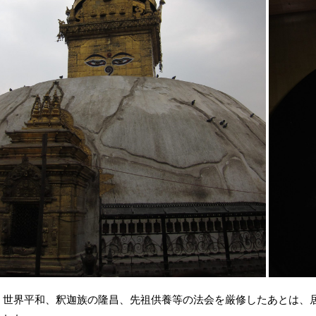
世界平和、釈迦族の隆昌、先祖供養等の法会を厳修したあとは、居