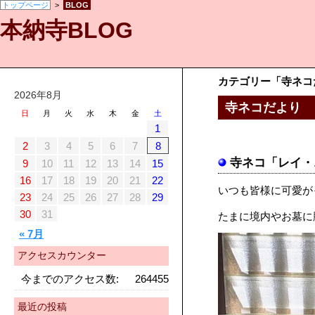
トップページ
>
BLOG
本納寺BLOG
カテゴリー「寺ネコ
2026年8月
寺ネコだより
日
月
火
水
木
金
土
1
2
3
4
5
6
7
8
寺ネコ「レイ・
9
10
11
12
13
14
15
16
17
18
19
20
21
22
いつも皆様に可愛が
23
24
25
26
27
28
29
30
31
たまに境内やお墓に
« 7月
アクセスカウンター
今までのアクセス数:
264455
最近の投稿