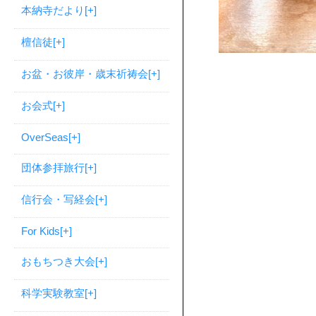
本納寺だより
[+]
檀信徒
[+]
お盆・お彼岸・歳末祈祷会
[+]
お会式
[+]
OverSeas
[+]
団体参拝旅行
[+]
信行会・写経会
[+]
For Kids
[+]
おもちつき大会
[+]
科学実験教室
[+]