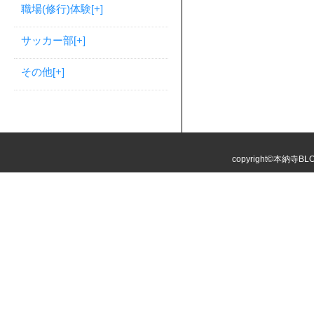
職場(修行)体験
[+]
サッカー部
[+]
その他
[+]
copyright©本納寺BLOG 