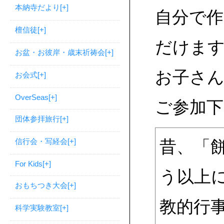
本納寺だより
[+]
自分で
檀信徒
[+]
だけま
お盆・お彼岸・歳末祈祷会
[+]
お子さ
お会式
[+]
OverSeas
[+]
ご参加下
団体参拝旅行
[+]
信行会・写経会
[+]
昔、「
For Kids
[+]
う以上
おもちつき大会
[+]
教的行
科学実験教室
[+]