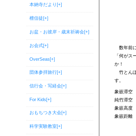
本納寺だより
[+]
檀信徒
[+]
お盆・お彼岸・歳末祈祷会
[+]
お会式
[+]
数年前に
「何がス
OverSeas
[+]
か！
団体参拝旅行
[+]
竹とんぼ
す。
信行会・写経会
[+]
象嵌滞空 
For Kids
[+]
純竹滞空 
象嵌高度 
おもちつき大会
[+]
象嵌距離 
科学実験教室
[+]