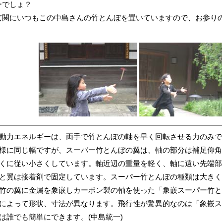
でしょ？
関にいつもこの中島さんの竹とんぼを置いていますので、お参りの
力エネルギーは、両手で竹とんぼの軸を早く回転させる力のみで
様に同じ幅ですが、スーパー竹とんぼの翼は、軸の部分は補足仰角
くに従い小さくしています。軸近辺の重量を軽く、軸に遠い先端部
と翼は接着剤で固定しています。スーパー竹とんぼの種類は大きく
竹の翼に金属を象嵌しカーボン製の軸を使った「象嵌スーパー竹と
によって形状、寸法が異なります。飛行性が驚異的なのは「象嵌ス
は誰でも簡単にできます。(中島統一)