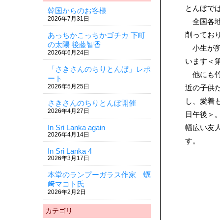
とんぼで
韓国からのお客様
2026年7月31日
全国各地
削ってお
あっちかこっちかゴチカ 下町
の太陽 後藤智香
小生が所
2026年6月24日
います＜第
「さきさんのちりとんぼ」レポ
他にも竹
ート
2026年5月25日
近の子供
し、愛着
さきさんのちりとんぼ開催
2026年4月27日
日午後＞
In Sri Lanka again
幅広い友
2026年4月14日
す。
In Sri Lanka 4
2026年3月17日
本堂のランプーガラス作家 蠣
﨑マコト氏
2026年2月2日
カテゴリ