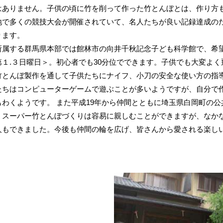
はありません。子供の頃に竹を削って作った竹とんぼとは、作り方
で多くの競技大会が開催されていて、名人たちが良い記録達成のた
ります。
属する群馬県本部では館林市の向井千秋記念子ども科学館で、希望
１.３日曜日＞。初心者でも30分位でできます。子供でも大変よく
とんぼ製作を通して子供たちにナイフ、小刀の安全な使い方の指導
たちはコンピューターゲームで遊ぶことが多いようですが、自分で
もわくようです。 また平成19年から仲間とともに埼玉県白岡町の
。スーパー竹とんぼづくりは容易に親しむことができますが、なか
人もできました。今後も仲間の輪を広げ、皆さんから愛される楽し