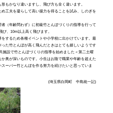
も形もかなり違いますし、飛び方も全く違います。
め工夫を凝らして高い揚力を得ることを試み、しのぎを
者（年齢問わず）に初級竹とんぼづくりの指導を行って
飛び、10m以上高く飛びます。
をするため各種イベントや小学校に出かけています。最
作った竹とんぼが高く飛んだときはとても嬉しいようです
公共施設で竹とんぼづくりの指導を始めました＜第二土曜
なか奥が深いものです。小生はお陰で職業や年齢を超えた
いスーパー竹とんぼを作る努力を続けたいと思っていま
(埼玉県白岡町 中島統一記)