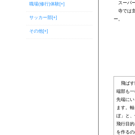
スーパー
職場(修行)体験
[+]
寺では玄
サッカー部
[+]
ー。
その他
[+]
飛ばす動
端部も一
先端にい
ます。軸
ぼ」と、
飛行目的
を作るの