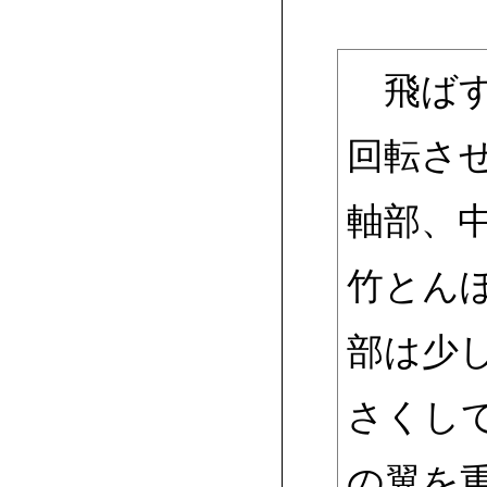
飛ばす
回転さ
軸部、
竹とん
部は少
さくし
の翼を