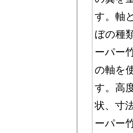
す。軸
ぼの種
ーパー
の軸を
す。高
状、寸
ーパー