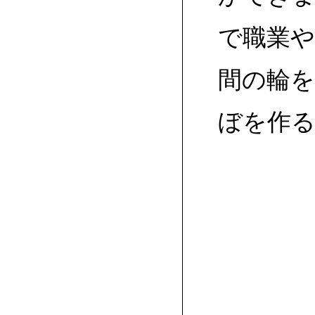
で職業や
間の輪
ぼを作