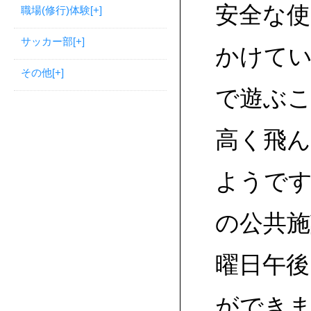
安全な
職場(修行)体験
[+]
サッカー部
[+]
かけて
その他
[+]
で遊ぶ
高く飛
ようです
の公共
曜日午
ができ