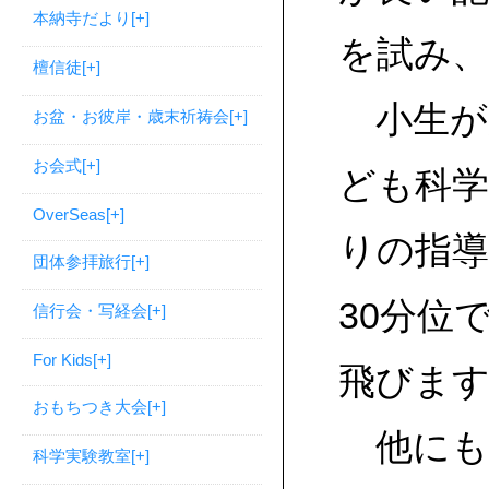
本納寺だより
[+]
を試み
檀信徒
[+]
小生が
お盆・お彼岸・歳末祈祷会
[+]
お会式
[+]
ども科学
OverSeas
[+]
りの指導
団体参拝旅行
[+]
30分位
信行会・写経会
[+]
For Kids
[+]
飛びま
おもちつき大会
[+]
他にも
科学実験教室
[+]