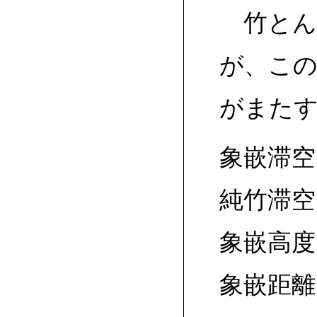
竹とん
が、この
がまた
象嵌滞空
純竹滞空
象嵌高度
象嵌距離