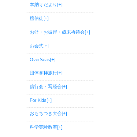
本納寺だより
[+]
檀信徒
[+]
お盆・お彼岸・歳末祈祷会
[+]
お会式
[+]
OverSeas
[+]
団体参拝旅行
[+]
信行会・写経会
[+]
For Kids
[+]
おもちつき大会
[+]
科学実験教室
[+]