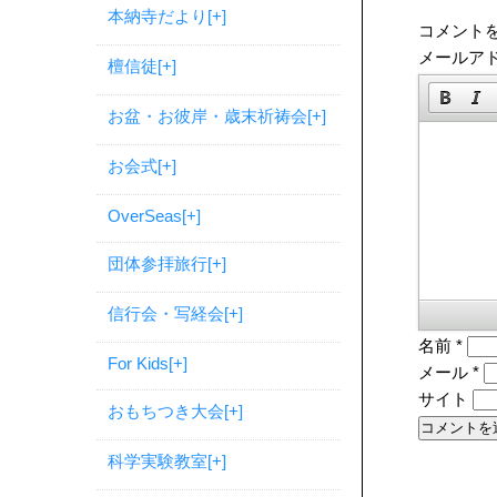
本納寺だより
[+]
コメント
メールア
檀信徒
[+]
お盆・お彼岸・歳末祈祷会
[+]
お会式
[+]
OverSeas
[+]
団体参拝旅行
[+]
信行会・写経会
[+]
名前
*
For Kids
[+]
メール
*
サイト
おもちつき大会
[+]
科学実験教室
[+]