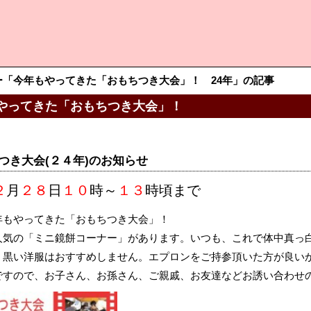
ー「今年もやってきた「おもちつき大会」！ 24年」の記事
やってきた「おもちつき大会」！
つき大会(２４年)のお知らせ
２
月
２８
日
１０
時～
１３
時頃まで
年もやってきた「おもちつき大会」！
人気の「ミニ鏡餅コーナー」があります。いつも、これで体中真っ
、黒い洋服はおすすめしません。エプロンをご持参頂いた方が良い
ですので、お子さん、お孫さん、ご親戚、お友達などお誘い合わせ