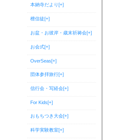
本納寺だより
[+]
檀信徒
[+]
お盆・お彼岸・歳末祈祷会
[+]
お会式
[+]
OverSeas
[+]
団体参拝旅行
[+]
信行会・写経会
[+]
For Kids
[+]
おもちつき大会
[+]
科学実験教室
[+]