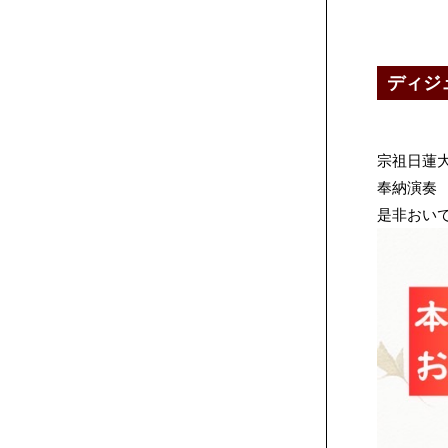
ディジ
宗祖日蓮大
奉納演奏
是非おいで