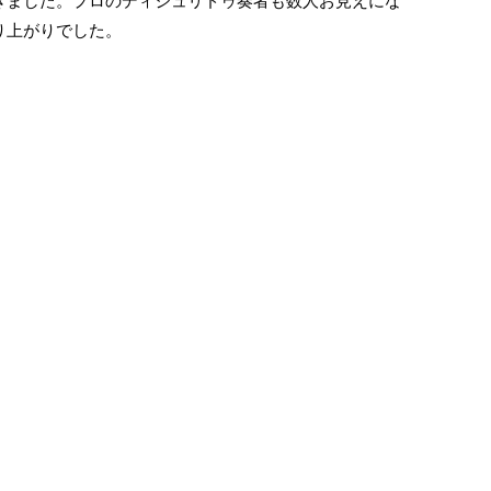
きました。プロのディジュリドゥ奏者も数人お見えにな
り上がりでした。