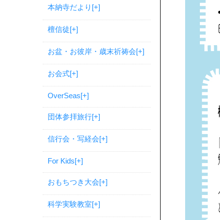
本納寺だより
[+]
檀信徒
[+]
お盆・お彼岸・歳末祈祷会
[+]
お会式
[+]
OverSeas
[+]
団体参拝旅行
[+]
信行会・写経会
[+]
For Kids
[+]
おもちつき大会
[+]
科学実験教室
[+]