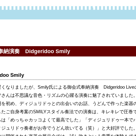
演奏 Didgeridoo Smily
idoo Smily
くなりましたが、Smily氏による御会式奉納演奏 Didgeridoo L
皆さんは不思議な音色・リズムの心躍る演奏に魅了されていました
明を初め、ディジュリドゥとの出会いのお話、うどんで作った楽器
したご自身考案のSMILYスタイル奏法での演奏は、キレキレで圧巻
らは「めっちゃカッコよくて最高でした」「ディジュリドゥ一本で
ィジュリドゥ奏者がお寺でうどん吹いてる（笑）」と大好評でした