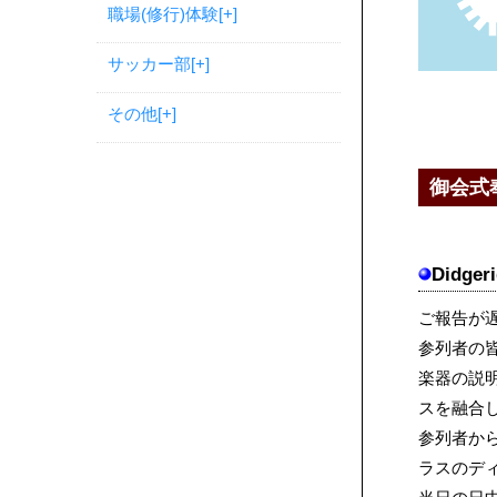
職場(修行)体験
[+]
サッカー部
[+]
その他
[+]
御会式奉納
Didger
ご報告が遅
参列者の
楽器の説
スを融合
参列者か
ラスのデ