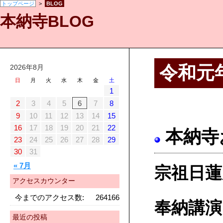
トップページ
>
BLOG
本納寺BLOG
令和元
2026年8月
日
月
火
水
木
金
土
1
2
3
4
5
6
7
8
9
10
11
12
13
14
15
16
17
18
19
20
21
22
本納寺お
23
24
25
26
27
28
29
30
31
« 7月
宗祖日蓮
アクセスカウンター
今までのアクセス数:
264166
奉納講
最近の投稿