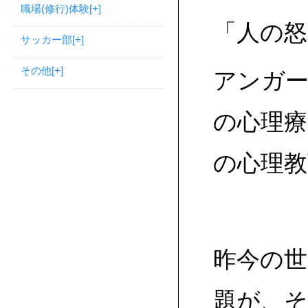
職場(修行)体験
[+]
「人の
サッカー部
[+]
その他
[+]
アンガ
の心理
の心理教
昨今の
題が、