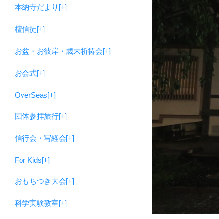
本納寺だより
[+]
檀信徒
[+]
お盆・お彼岸・歳末祈祷会
[+]
お会式
[+]
OverSeas
[+]
団体参拝旅行
[+]
信行会・写経会
[+]
For Kids
[+]
おもちつき大会
[+]
科学実験教室
[+]