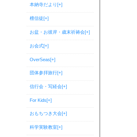
本納寺だより
[+]
檀信徒
[+]
お盆・お彼岸・歳末祈祷会
[+]
お会式
[+]
OverSeas
[+]
団体参拝旅行
[+]
信行会・写経会
[+]
For Kids
[+]
おもちつき大会
[+]
科学実験教室
[+]