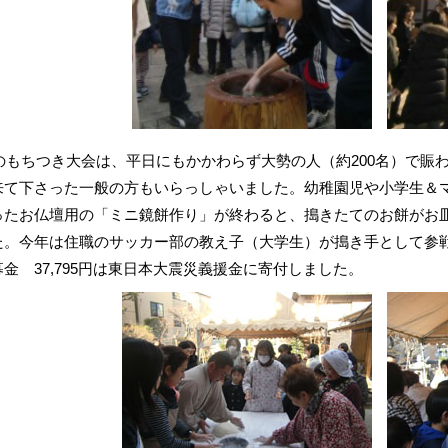
日のもちつき大会は、平日にもかかわらず大勢の人（約200名）で
来て下さった一般の方もいらっしゃいました。幼稚園児や小学生＆
ったお仏壇用の「ミニ鏡餅作り」が終わると、搗きたてのお餅がお
た。今年は住職のサッカー部の教え子（大学生）が搗き手として参
金 37,795円は東日本大震災義援金に寄付しました。