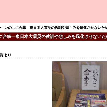
ー「いのちに合掌—東日本大震災の教訓や悲しみを風化させないた
に合掌—東日本大震災の教訓や悲しみを風化させないた
巻より