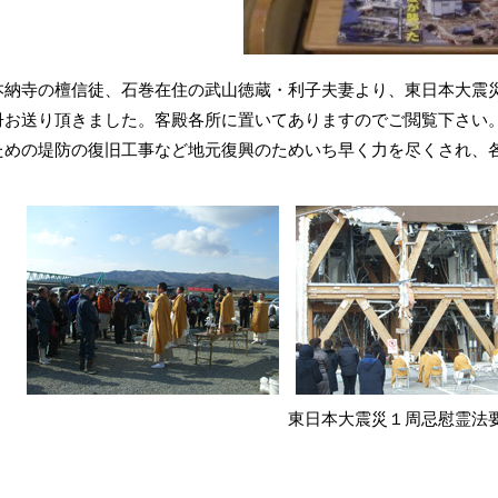
本納寺の檀信徒、石巻在住の武山徳蔵・利子夫妻より、東日本大震
冊お送り頂きました。客殿各所に置いてありますのでご閲覧下さい。
ための堤防の復旧工事など地元復興のためいち早く力を尽くされ、
。
東日本大震災１周忌慰霊法