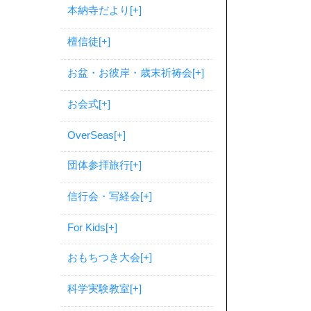
本納寺だより
[+]
檀信徒
[+]
お盆・お彼岸・歳末祈祷会
[+]
お会式
[+]
OverSeas
[+]
団体参拝旅行
[+]
信行会・写経会
[+]
For Kids
[+]
おもちつき大会
[+]
科学実験教室
[+]