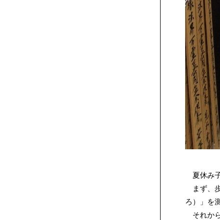
夏休み子
まず、歩
ろ）」を
それから