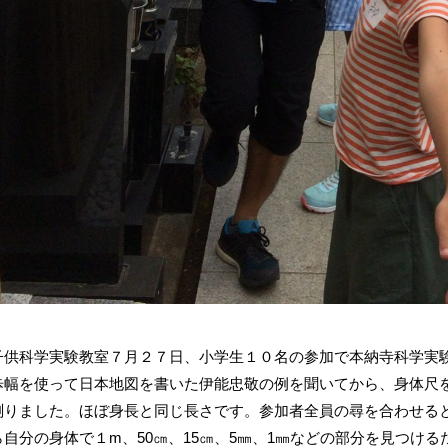
供科学実験教室７月２７日、小学生１０名の参加で本納寺科学実
幅を使って日本地図を書いた伊能忠敬の例を聞いてから、身体尺を
測りました。ほぼ身長と同じ長さです。参加者全員の尋を合わせると
自分の身体で１m、50㎝、15㎝、5㎜、1㎜などの部分を見つけ