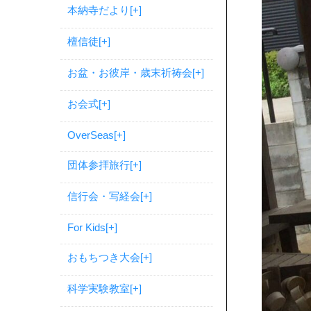
本納寺だより
[+]
檀信徒
[+]
お盆・お彼岸・歳末祈祷会
[+]
お会式
[+]
OverSeas
[+]
団体参拝旅行
[+]
信行会・写経会
[+]
For Kids
[+]
おもちつき大会
[+]
科学実験教室
[+]