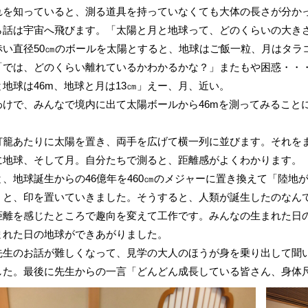
れを知っていると、測る道具を持っていなくても大体の長さが分か
話は宇宙へ飛びます。「太陽と月と地球って、どのくらいの大きさ
い直径50㎝のボールを太陽とすると、地球はご飯一粒、月はタラ
「では、どのくらい離れているかわかるかな？」またもや困惑・・
地球は46m、地球と月は13㎝」えー、月、近い。
けで、みんなで境内に出て太陽ボールから46mを測ってみること
籠あたりに太陽を置き、両手を広げて横一列に並びます。それをま
に地球、そして月。自分たちで測ると、距離感がよくわかります。
、地球誕生からの46億年を460㎝のメジャーに置き換えて「陸地
」と、印を置いていきました。そうすると、人類が誕生したのなん
離を感じたところで趣向を変えて工作です。みんなの生まれた日の
まれた日の地球ができあがりました。
生のお話が難しくなって、見学の大人のほうが身を乗り出して聞い
した。最後に先生からの一言「どんどん成長している皆さん、身体