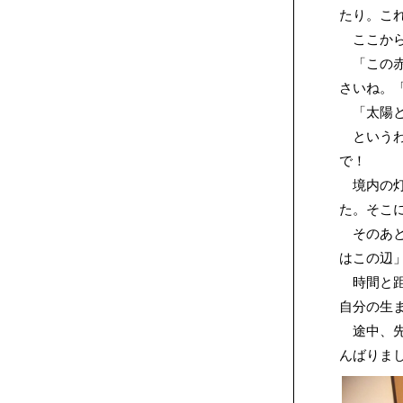
たり。こ
ここから
「この赤
さいね。
「太陽と
というわ
で！
境内の灯
た。そこ
そのあと
はこの辺
時間と距
自分の生
途中、先
んばりま