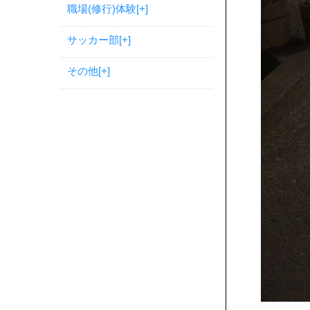
職場(修行)体験
[+]
サッカー部
[+]
その他
[+]