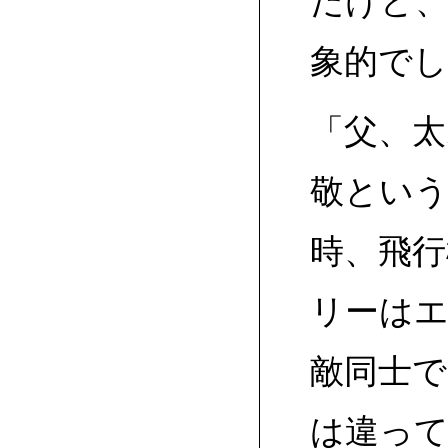
だけど
象的でし
「父、太
敬とい
時、飛
リーは
敵同士
は違っ