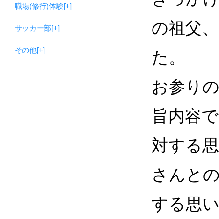
職場(修行)体験
[+]
の祖父
サッカー部
[+]
その他
[+]
た。
お参り
旨内容
対する
さんと
する思