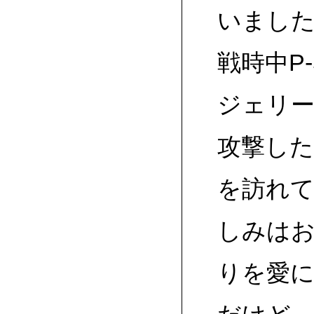
いまし
戦時中P
ジェリー
攻撃し
を訪れ
しみは
りを愛