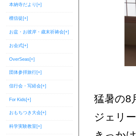
本納寺だより
[+]
檀信徒
[+]
お盆・お彼岸・歳末祈祷会
[+]
お会式
[+]
OverSeas
[+]
団体参拝旅行
[+]
信行会・写経会
[+]
猛暑の8
For Kids
[+]
おもちつき大会
[+]
ジェリ
科学実験教室
[+]
きっかけ