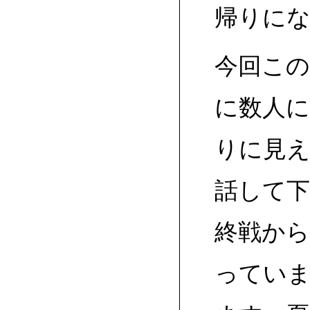
帰りに
今回こ
に数人
りに見
話して
終戦から
ってい