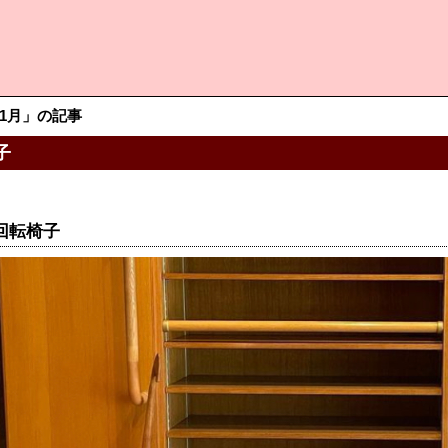
11月」の記事
子
回転椅子