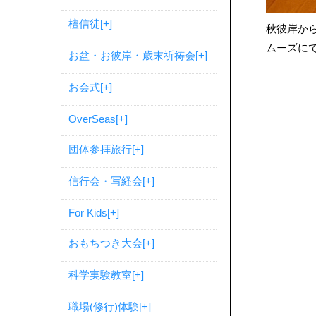
檀信徒
[+]
秋彼岸か
ムーズに
お盆・お彼岸・歳末祈祷会
[+]
お会式
[+]
OverSeas
[+]
団体参拝旅行
[+]
信行会・写経会
[+]
For Kids
[+]
おもちつき大会
[+]
科学実験教室
[+]
職場(修行)体験
[+]