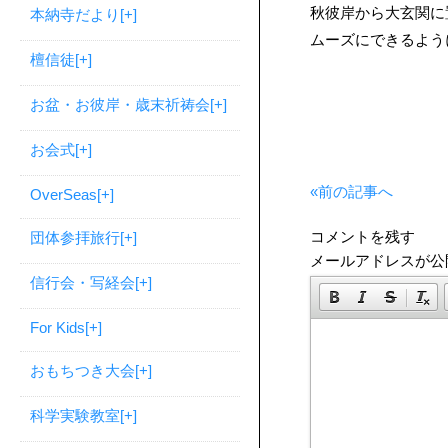
秋彼岸から大玄関に
本納寺だより
[+]
ムーズにできるよう
檀信徒
[+]
お盆・お彼岸・歳末祈祷会
[+]
お会式
[+]
«前の記事へ
OverSeas
[+]
コメントを残す
団体参拝旅行
[+]
メールアドレスが公
信行会・写経会
[+]
For Kids
[+]
おもちつき大会
[+]
科学実験教室
[+]