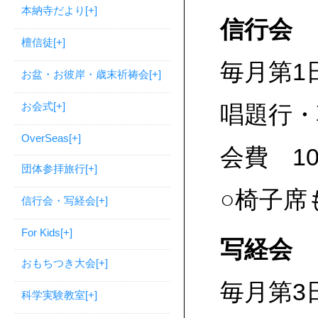
本納寺だより
[+]
信行会
檀信徒
[+]
毎月第1
お盆・お彼岸・歳末祈祷会
[+]
お会式
[+]
唱題行・
OverSeas
[+]
会費 10
団体参拝旅行
[+]
○椅子席
信行会・写経会
[+]
For Kids
[+]
写経会
おもちつき大会
[+]
毎月第3
科学実験教室
[+]