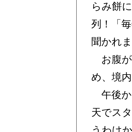
らみ餅に
列！「
聞かれ
お腹が
め、境
午後か
天でス
うわけ