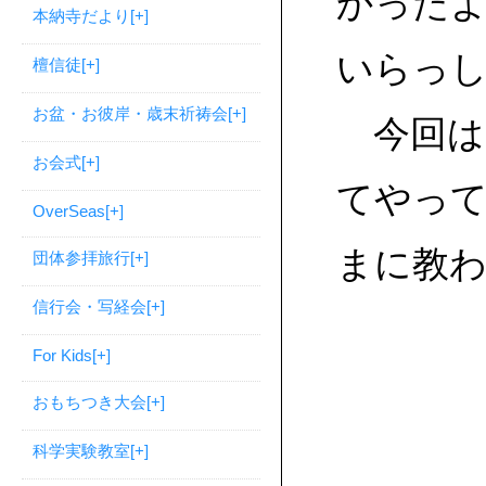
かった
本納寺だより
[+]
いらっ
檀信徒
[+]
お盆・お彼岸・歳末祈祷会
[+]
今回は
お会式
[+]
てやっ
OverSeas
[+]
まに教
団体参拝旅行
[+]
信行会・写経会
[+]
For Kids
[+]
おもちつき大会
[+]
科学実験教室
[+]