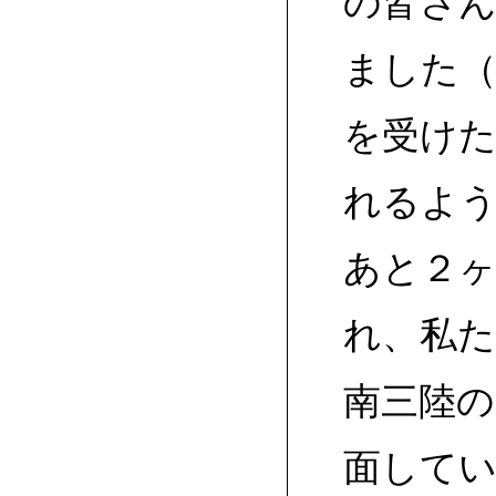
の皆さ
ました（
を受け
れるよう
あと２
れ、私
南三陸
面して