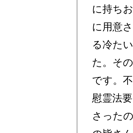
に持ち
に用意
る冷た
た。そ
です。
慰霊法要
さったの