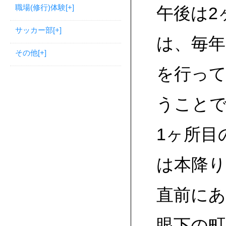
職場(修行)体験
[+]
午後は2
サッカー部
[+]
は、毎年
その他
[+]
を行っ
うこと
1ヶ所目
は本降
直前に
眼下の