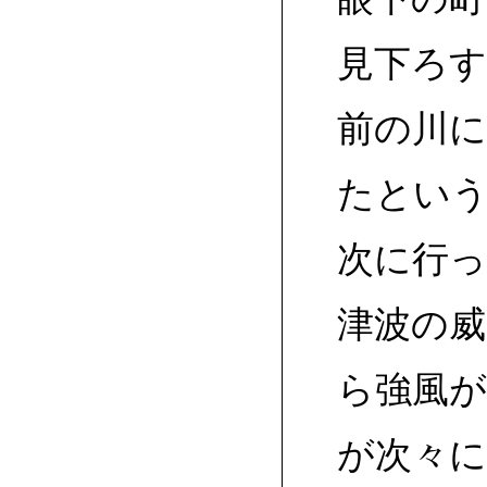
見下ろ
前の川
たとい
次に行っ
津波の
ら強風が
が次々