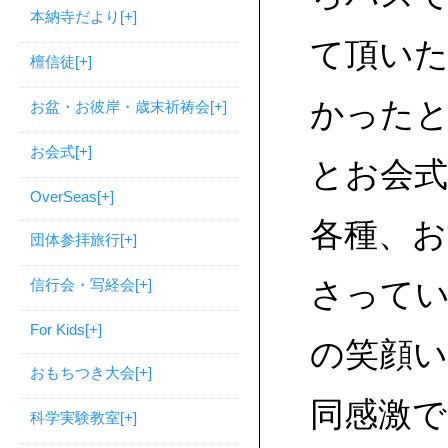
本納寺だより
[+]
て頂い
檀信徒
[+]
かった
お盆・お彼岸・歳末祈祷会
[+]
お会式
[+]
とお会
OverSeas
[+]
各種、お
団体参拝旅行
[+]
さって
信行会・写経会
[+]
For Kids
[+]
の笑顔
おもちつき大会
[+]
同感激で
科学実験教室
[+]