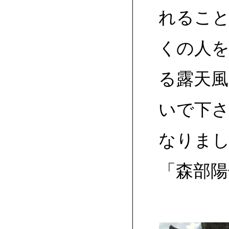
れるこ
くの人
る露天
いで下
なりま
「森部陽