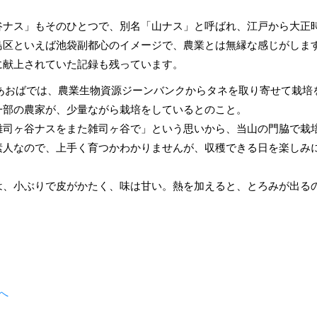
谷ナス」もそのひとつで、別名「山ナス」と呼ばれ、江戸から大正
島区といえば池袋副都心のイメージで、農業とは無縁な感じがしま
に献上されていた記録も残っています。
あおばでは、農業生物資源ジーンバンクからタネを取り寄せて栽培
一部の農家が、少量ながら栽培をしているとのこと。
雑司ヶ谷ナスをまた雑司ヶ谷で」という思いから、当山の門脇で栽
素人なので、上手く育つかわかりませんが、収穫できる日を楽しみ
は、小ぶりで皮がかたく、味は甘い。熱を加えると、とろみが出る
へ