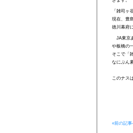
「雑司ヶ
現在、豊
徳川幕府
JA東京
や板橋の
そこで「
なにぶん
このナス
«前の記事