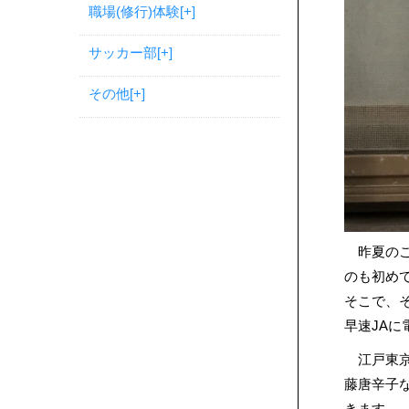
職場(修行)体験
[+]
サッカー部
[+]
その他
[+]
昨夏のこ
のも初め
そこで、
早速JA
江戸東京
藤唐辛子
きます。