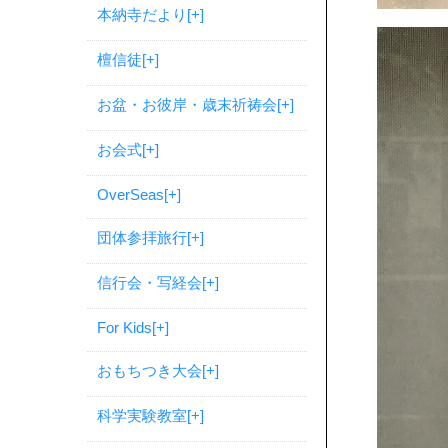
本納寺だより
[+]
檀信徒
[+]
お盆・お彼岸・歳末祈祷会
[+]
お会式
[+]
OverSeas
[+]
団体参拝旅行
[+]
信行会・写経会
[+]
For Kids
[+]
おもちつき大会
[+]
科学実験教室
[+]