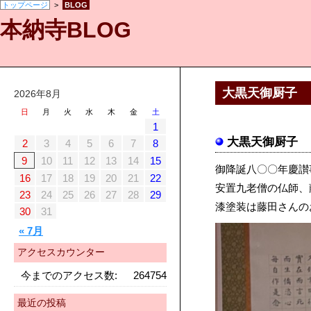
トップページ
>
BLOG
本納寺BLOG
大黒天御厨子
2026年8月
日
月
火
水
木
金
土
1
大黒天御厨子
2
3
4
5
6
7
8
9
10
11
12
13
14
15
御降誕八〇〇年慶讃
16
17
18
19
20
21
22
安置九老僧の仏師、
23
24
25
26
27
28
29
漆塗装は藤田さんの
30
31
« 7月
アクセスカウンター
今までのアクセス数:
264754
最近の投稿