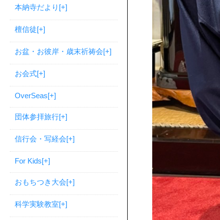
本納寺だより
[+]
檀信徒
[+]
お盆・お彼岸・歳末祈祷会
[+]
お会式
[+]
OverSeas
[+]
団体参拝旅行
[+]
信行会・写経会
[+]
For Kids
[+]
おもちつき大会
[+]
科学実験教室
[+]