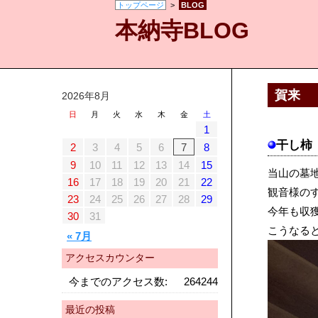
トップページ
>
BLOG
本納寺BLOG
賀来
2026年8月
日
月
火
水
木
金
土
1
干し柿
2
3
4
5
6
7
8
9
10
11
12
13
14
15
当山の墓
16
17
18
19
20
21
22
観音様の
23
24
25
26
27
28
29
今年も収
30
31
こうなる
« 7月
アクセスカウンター
今までのアクセス数:
264244
最近の投稿