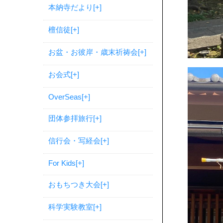
本納寺だより
[+]
檀信徒
[+]
お盆・お彼岸・歳末祈祷会
[+]
お会式
[+]
OverSeas
[+]
団体参拝旅行
[+]
信行会・写経会
[+]
For Kids
[+]
おもちつき大会
[+]
科学実験教室
[+]