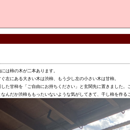
地には柿の木が二本あります。
すぐ左にある大きい木は渋柿、もう少し左の小さい木は甘柿。
獲した甘柿を「ご自由にお持ちください」と玄関先に置きました。
となんだか渋柿ももったいないような気がしてきて、干し柿を作る