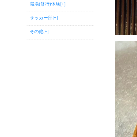
職場(修行)体験
[+]
サッカー部
[+]
その他
[+]