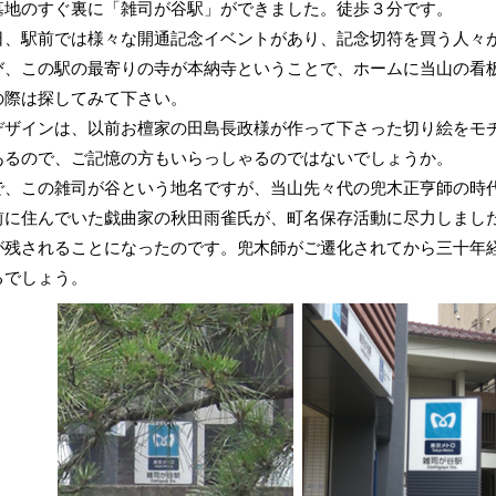
地のすぐ裏に「雑司が谷駅」ができました。徒歩３分です。
、駅前では様々な開通記念イベントがあり、記念切符を買う人々
、この駅の最寄りの寺が本納寺ということで、ホームに当山の看板
の際は探してみて下さい。
ザインは、以前お檀家の田島長政様が作って下さった切り絵をモチ
あるので、ご記憶の方もいらっしゃるのではないでしょうか。
、この雑司が谷という地名ですが、当山先々代の兜木正亨師の時代
前に住んでいた戯曲家の秋田雨雀氏が、町名保存活動に尽力しまし
が残されることになったのです。兜木師がご遷化されてから三十年
るでしょう。