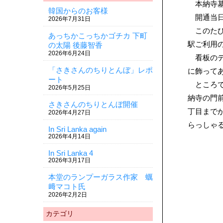
本納寺墓
韓国からのお客様
開通当日
2026年7月31日
このたび
あっちかこっちかゴチカ 下町
駅ご利用
の太陽 後藤智香
2026年6月24日
看板のデ
「さきさんのちりとんぼ」レポ
に飾って
ート
ところで
2026年5月25日
納寺の門
さきさんのちりとんぼ開催
丁目まで
2026年4月27日
らっしゃ
In Sri Lanka again
2026年4月14日
In Sri Lanka 4
2026年3月17日
本堂のランプーガラス作家 蠣
﨑マコト氏
2026年2月2日
カテゴリ