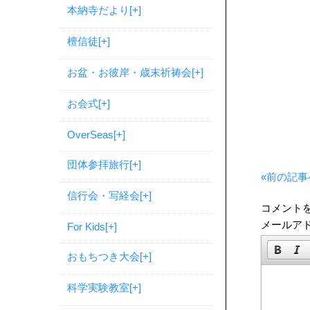
本納寺だより
[+]
檀信徒
[+]
お盆・お彼岸・歳末祈祷会
[+]
お会式
[+]
OverSeas
[+]
団体参拝旅行
[+]
«前の記事
信行会・写経会
[+]
コメント
メールア
For Kids
[+]
おもちつき大会
[+]
科学実験教室
[+]