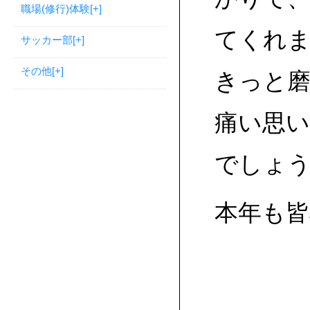
職場(修行)体験
[+]
てくれ
サッカー部
[+]
その他
[+]
きっと
痛い思
でしょ
本年も