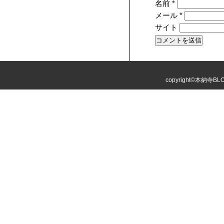
名前
*
メール
*
サイト
copyright©本納寺BLOG 