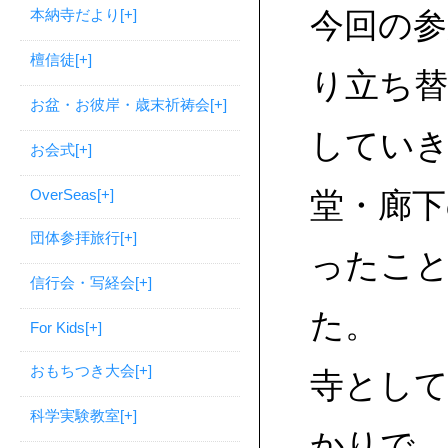
本納寺だより
[+]
今回の参
檀信徒
[+]
り立ち
お盆・お彼岸・歳末祈祷会
[+]
していき
お会式
[+]
OverSeas
[+]
堂・廊下
団体参拝旅行
[+]
ったこ
信行会・写経会
[+]
た。
For Kids
[+]
おもちつき大会
[+]
寺とし
科学実験教室
[+]
かりで